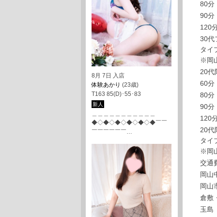
80分
90分
120
30
タイ
※岡
20
8月 7日 入店
60分
体験あかり
(23歳)
T163 85(D)･55･83
80分
新人
90分
＿＿＿＿＿＿＿＿＿＿＿
120
◆◇◆◇◆◇◆◇◆◇◆￣￣
20
￣￣￣￣￣￣…
タイ
※岡
交通
岡山
岡山
倉敷
玉島