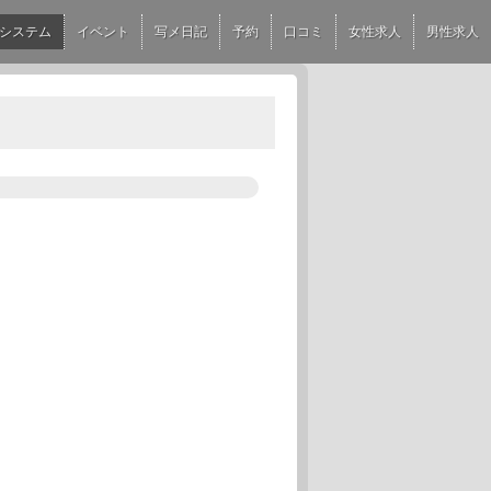
システム
イベント
写メ日記
予約
口コミ
女性求人
男性求人