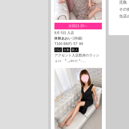
児島
その
当店
次回21:20～
8月 5日 入店
体験あおい
(38歳)
T160 88(F)･57･86
日記
出勤
新人
アクセント入店怒涛のラッシ
ュ♪♪ *:..｡o○☆ *:..…