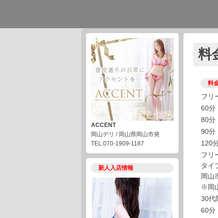
料
料
フリ
60分
80分
ACCENT
90分
岡山デリ / 岡山県岡山市発
120
TEL:070-1909-1187
フリ
タイ
新人入店情報
岡山
※岡
30
60分